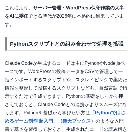
これにより、
サーバー管理・WordPress保守作業の大半
をAIに委任
できる時代が2026年に本格的に到来していま
す。
Pythonスクリプトとの組み合わせで処理を拡張
Claude Codeが生成するコードは主にPythonやNode.jsベ
ースです。WordPressの投稿データをCSVで管理して一
括インポートするスクリプトや、スクレイピングで集めた
情報を整形して投稿するスクリプトなども、自然言語で指
示するだけで作成できます。Pythonの基礎をしっかり押
さえておくと、Claude Codeとの連携がよりスムーズにな
ります。Pythonを基礎から学びたい方は
「Pythonではじ
めるゲーム制作 超入門」（楽天ブックス）
のような入門
書で基本を習得しておくと、生成されたコードの読み解き