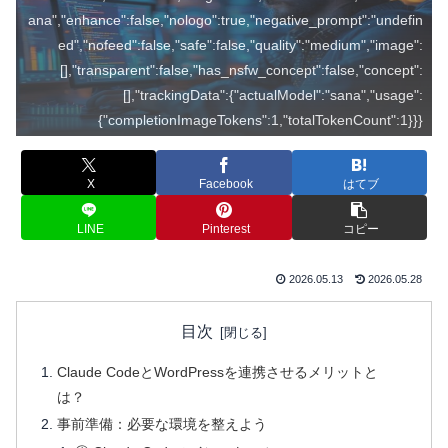
ana","enhance":false,"nologo":true,"negative_prompt":"undefin
ed","nofeed":false,"safe":false,"quality":"medium","image":
[],"transparent":false,"has_nsfw_concept":false,"concept":
[],"trackingData":{"actualModel":"sana","usage":
{"completionImageTokens":1,"totalTokenCount":1}}}
X
Facebook
はてブ
LINE
Pinterest
コピー
2026.05.13
2026.05.28
目次
Claude CodeとWordPressを連携させるメリットと
は？
事前準備：必要な環境を整えよう