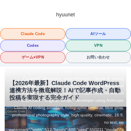
hyuunet
Claude Code
AIツール
Codex
VPN
ゲーム×VPN
お問い合わせ
{"prompt":"developer using Anthropic Claude AI coding
【2026年最新】Claude Code WordPress
assistant, holographic terminal, blue glow, professional
連携方法を徹底解説！AIで記事作成・自動
photography style, high quality, cinematic, 16:9, no text, no
投稿を実現する完全ガイド
watermark","originalPrompt":"developer using Anthropic
Claude AI coding assistant, holographic terminal, blue glow,
Claude Code
professional photography style, high quality, cinematic, 16:9,
no text, no
watermark","width":512,"height":480,"seed":550211,"model":"s