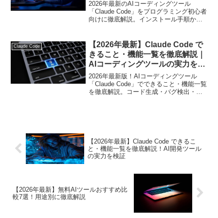
う
2026年最新のAIコーディングツール
「Claude Code」をプログラミング初心者
向けに徹底解説。インストール手順から
活用シーン、VPN活用術まで実践的に紹
介します。
【2026年最新】Claude Code で
Claude Code
きること・機能一覧を徹底解説｜
AIコーディングツールの実力を検
証
2026年最新版！AIコーディングツール
「Claude Code」でできること・機能一覧
を徹底解説。コード生成・バグ検出・テ
スト自動生成・エージェントモードま
で、実践的な活用シーン別に紹介しま
す。
【2026年最新】Claude Code できるこ
と・機能一覧を徹底解説！AI開発ツール
の実力を検証
【2026年最新】無料AIツールおすすめ比
較7選！用途別に徹底解説