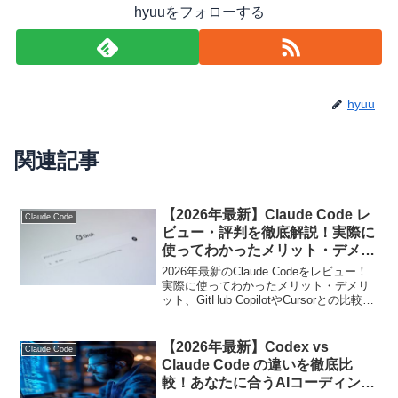
hyuuをフォローする
hyuu
関連記事
【2026年最新】Claude Code レ
Claude Code
ビュー・評判を徹底解説！実際に
使ってわかったメリット・デメリ
ットと活用術
2026年最新のClaude Codeをレビュー！
実際に使ってわかったメリット・デメリ
ット、GitHub CopilotやCursorとの比較
表、料金プラン、ゲーム開発や自動化で
の活用術まで徹底解説します。
【2026年最新】Codex vs
Claude Code
Claude Code の違いを徹底比
較！あなたに合うAIコーディング