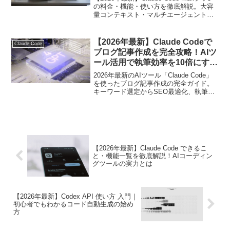
の料金・機能・使い方を徹底解説。大容
量コンテキスト・マルチエージェント処
理など、プロ開発者に刺さる機能を実践
的に紹介します。
【2026年最新】Claude Codeで
Claude Code
ブログ記事作成を完全攻略！AIツ
ール活用で執筆効率を10倍にする
方法
2026年最新のAIツール「Claude Code」
を使ったブログ記事作成の完全ガイド。
キーワード選定からSEO最適化、執筆効
率を10倍にする実践テクニックまでわか
りやすく解説します。
【2026年最新】Claude Code できるこ
と・機能一覧を徹底解説！AIコーディン
グツールの実力とは
【2026年最新】Codex API 使い方 入門｜
初心者でもわかるコード自動生成の始め
方