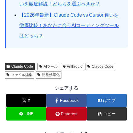
いを徹底解説！どちらを選ぶべきか？
【2026年最新】Claude Code vs Cursor 違いを
徹底比較！あなたに合うAIコーディングツール
はどっち？
Claude Code
AIツール
Anthropic
Claude Code
ファイル編集
開発効率化
シェアする
X
Facebook
はてブ
LINE
Pinterest
コピー