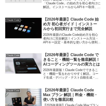
「Claude Code」の始め方を初心者向けに
解説。インストールからAPIキー取得、実
際の使い方まで10分で始められる完全ガ
イドです。
【2026年最新】Claude Code 始
Claude Code
め方 初心者ガイド｜インストー
ルから初回実行まで完全解説
2026年最新のClaude Code始め方を初心
者向けに完全解説！インストール方法・
APIキー設定・基本的な使い方から便利な
活用術・よくあるトラブル対処法まで網
羅したガイドです。
【2026年最新】Claude Code で
Claude Code
きること・機能一覧を徹底解説！
AIコーディングツールの実力とは
2026年最新版！Claude Codeでできるこ
と・機能一覧をわかりやすく解説。コー
ド生成・デバッグ・テスト自動生成・リ
ファクタリングなど全機能と活用法を網
羅。競合比較・料金・始め方も紹介しま
す。
【2026年最新】Claude Code
Claude Code
Max プラン 解説｜料金・機能・
使い方を徹底比較
【2026年最新】Claude Code Maxプラン