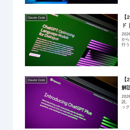
【2
Claude Code
ド
20
から
行う
【2
Claude Code
解
20
説。
ック