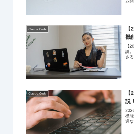
ム開
【2
Claude Code
機
【2
説。
さる
【2
Claude Code
説
20
機能
適な