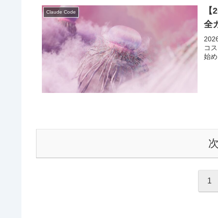
【2
Claude Code
全
20
コス
始め
1