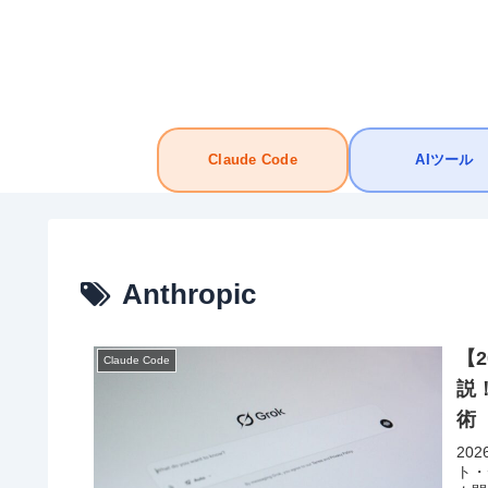
Claude Code
AIツール
Anthropic
【2
Claude Code
説
術
20
ト・