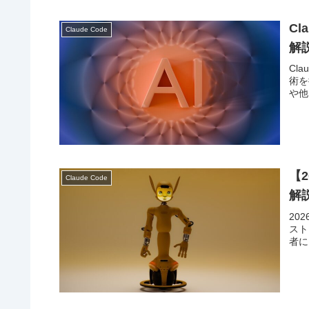
Cl
Claude Code
解
Cl
術を
や他
【2
Claude Code
解
20
スト
者に