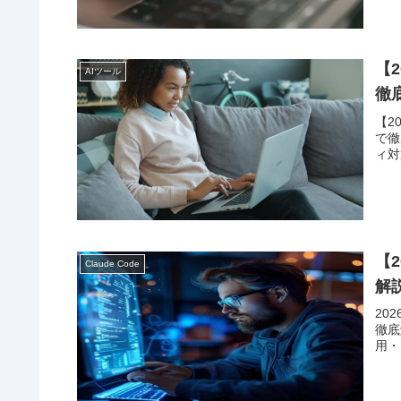
【2
AIツール
徹
【2
で徹
ィ対
【2
Claude Code
解
20
徹底
用・