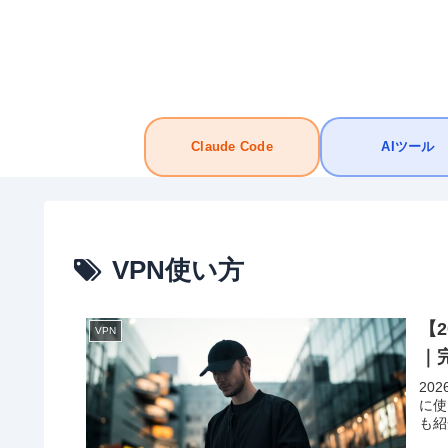
Claude Code
AIツール
VPN使い方
【
VPN
｜
20
に使
も紹