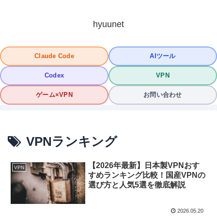
hyuunet
Claude Code
AIツール
Codex
VPN
ゲーム×VPN
お問い合わせ
VPNランキング
【2026年最新】日本製VPNおす
VPN
すめランキング比較！国産VPNの
選び方と人気5選を徹底解説
2026.05.20