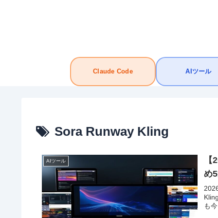
Claude Code
AIツール
Sora Runway Kling
【
AIツール
め
20
Kl
も今