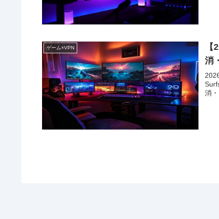
【2
ゲーム×VPN
消
20
Su
消・