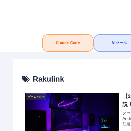
Claude Code
AIツール
Rakulink
【
ゲーム×VPN
説
スマ
An
注意