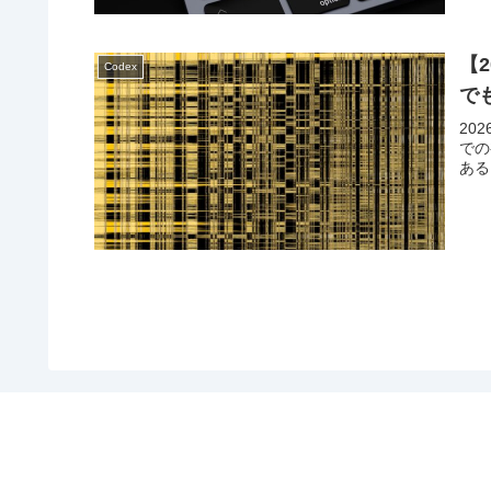
【2
Codex
で
20
での
ある