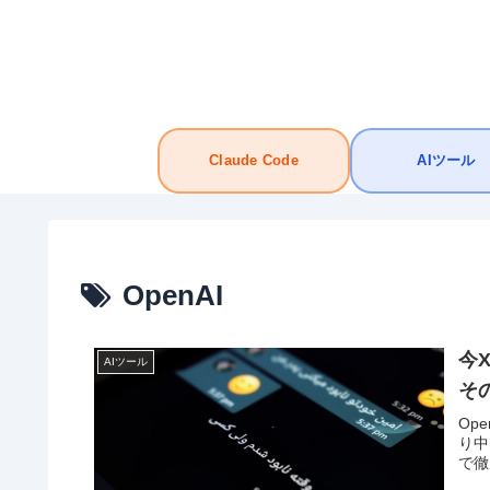
Claude Code
AIツール
OpenAI
今
AIツール
そ
Op
り中
で徹