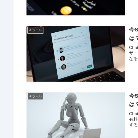
今
AIツール
は
Ch
ザー
なる
今
AIツール
は
Ch
有料
する