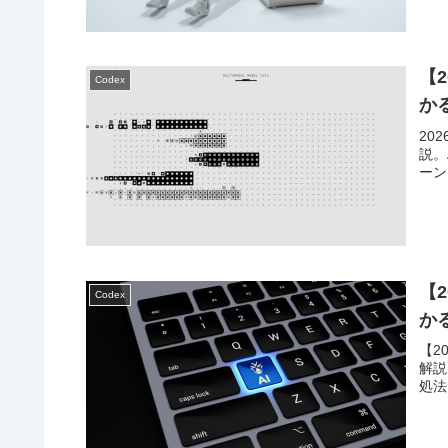
【2
Codex
か
20
説。
ーン
【2
Codex
か
【2
解説
処法