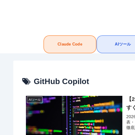
Claude Code
AIツール
GitHub Copilot
【2
AIツール
す
20
表・
徹底