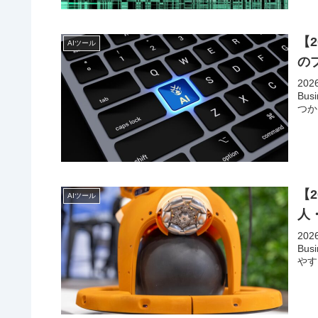
【2
AIツール
の
20
Bu
つか
【2
AIツール
人
202
Bu
やす