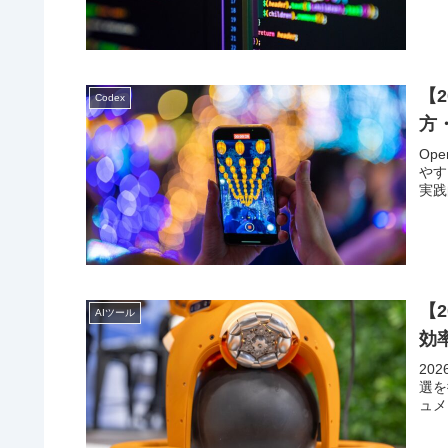
【2
Codex
方
Op
やす
実践
【
AIツール
効
20
選を
ュメ