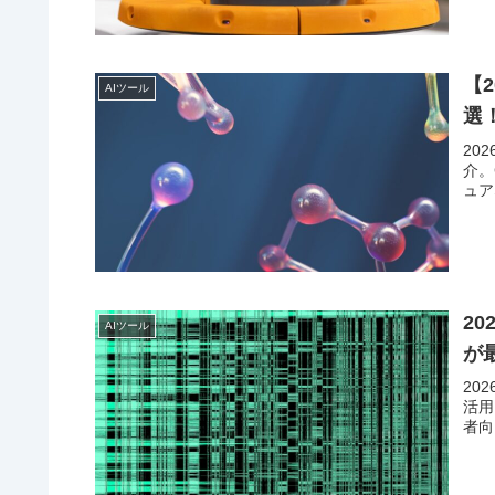
【
AIツール
選
20
介。G
ュア
2
AIツール
が
20
活用
者向