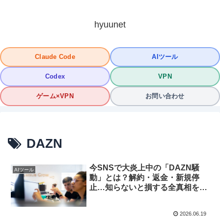
hyuunet
Claude Code
AIツール
Codex
VPN
ゲーム×VPN
お問い合わせ
DAZN
今SNSで大炎上中の「DAZN騒
AIツール
動」とは？解約・返金・新規停
止…知らないと損する全真相を徹
底解説！
2026.06.19