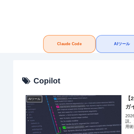
Claude Code
AIツール
Copilot
【2
AIツール
ガ
20
説。
用術