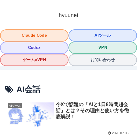
hyuunet
Claude Code
AIツール
Codex
VPN
ゲーム×VPN
お問い合わせ
AI会話
今Xで話題の「AIと1日8時間超会
AIツール
話」とは？その理由と使い方を徹
底解説！
2026.07.06