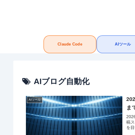
Claude Code
AIツール
AIブログ自動化
2
AIツール
ま
20
稿ス
を目