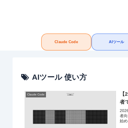
Claude Code
AIツール
AIツール 使い方
【2
Claude Code
者
20
者向
始め