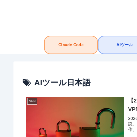
Claude Code
AIツール
AIツール日本語
【2
VPN
V
20
説。
作、