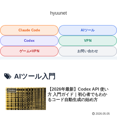
hyuunet
Claude Code
AIツール
Codex
VPN
ゲーム×VPN
お問い合わせ
AIツール入門
【2026年最新】Codex API 使い
Codex
方 入門ガイド｜初心者でもわか
るコード自動生成の始め方
2026.05.05