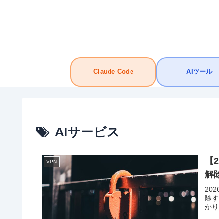
Claude Code
AIツール
AIサービス
【
VPN
解
20
除す
かり