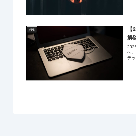
【
VPN
解
20
へ。
テッ