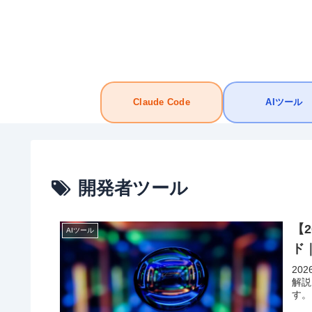
Claude Code
AIツール
開発者ツール
【2
AIツール
ド｜
202
解説
す。