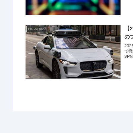
【2
Claude Code
の
202
で徹
VP