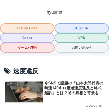
hyuunet
Claude Code
AIツール
Codex
VPN
ゲーム×VPN
お問い合わせ
速度違反
今SNSで話題の「山本太郎代表の
AIツール
時速149キロ超過速度違反と略式
起訴」とは？その真相と背景を徹
底解説！
2026.07.03