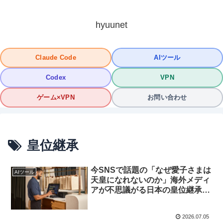
hyuunet
Claude Code
AIツール
Codex
VPN
ゲーム×VPN
お問い合わせ
皇位継承
今SNSで話題の「なぜ愛子さまは
AIツール
天皇になれないのか」海外メディ
アが不思議がる日本の皇位継承制
度とは？その背景と論点を徹底解
説！
2026.07.05