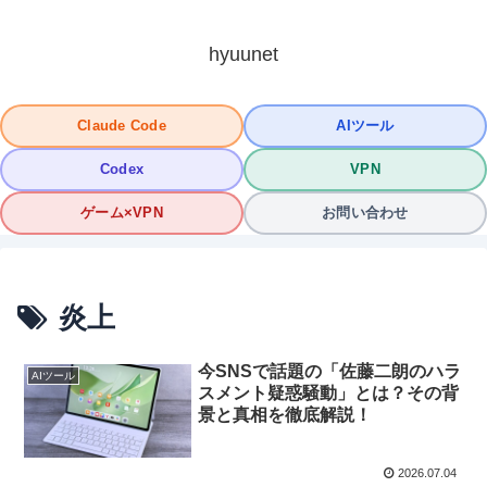
hyuunet
Claude Code
AIツール
Codex
VPN
ゲーム×VPN
お問い合わせ
炎上
今SNSで話題の「佐藤二朗のハラ
AIツール
スメント疑惑騒動」とは？その背
景と真相を徹底解説！
2026.07.04