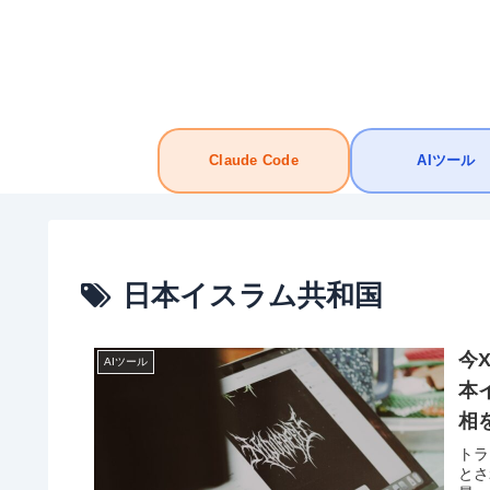
Claude Code
AIツール
日本イスラム共和国
今
AIツール
本
相
トラ
とさ