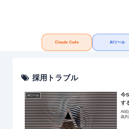
Claude Code
AIツール
採用トラブル
今
AIツール
す
AI
偽判