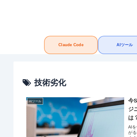
Claude Code
AIツール
技術劣化
今
AIツール
ジ
は
AI
がる