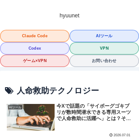
hyuunet
Claude Code
AIツール
Codex
VPN
ゲーム×VPN
お問い合わせ
人命救助テクノロジー
今Xで話題の「サイボーグゴキブ
AIツール
リが数時間潜水できる専用スーツ
で人命救助に活躍へ」とは？その
理由と仕組みを徹底解説！
2026.07.01