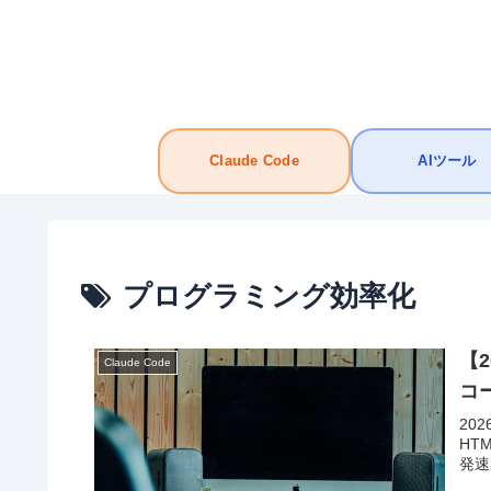
Claude Code
AIツール
プログラミング効率化
【2
Claude Code
コ
20
HT
発速