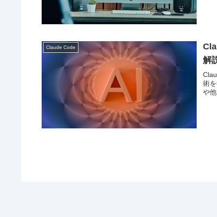
Cl
Claude Code
解
Cl
術を
や他