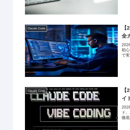
【2
Claude Code
全
20
初心
で実
【2
Claude Code
イ
20
ド。
徹底