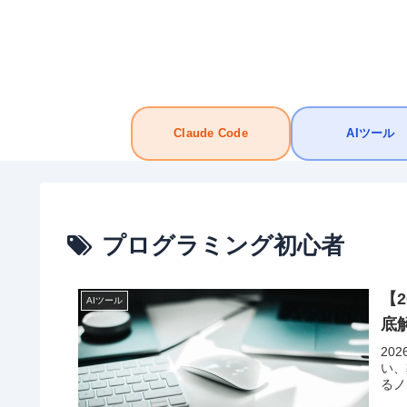
Claude Code
AIツール
プログラミング初心者
【2
AIツール
底
20
い、
るノ