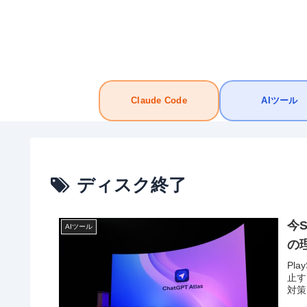
Claude Code
AIツール
ディスク終了
今S
AIツール
の
Pl
止す
対策