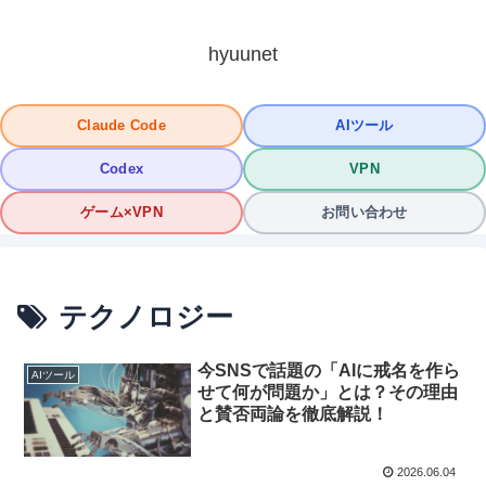
hyuunet
Claude Code
AIツール
Codex
VPN
ゲーム×VPN
お問い合わせ
テクノロジー
今SNSで話題の「AIに戒名を作ら
AIツール
せて何が問題か」とは？その理由
と賛否両論を徹底解説！
2026.06.04