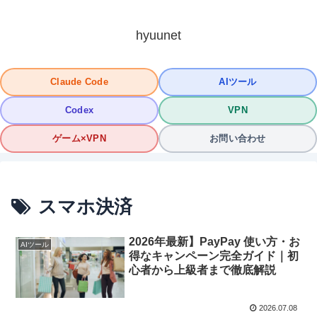
hyuunet
Claude Code
AIツール
Codex
VPN
ゲーム×VPN
お問い合わせ
スマホ決済
2026年最新】PayPay 使い方・お
AIツール
得なキャンペーン完全ガイド｜初
心者から上級者まで徹底解説
2026.07.08