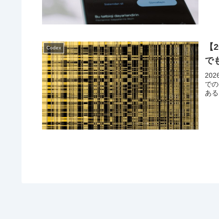
【2
Codex
で
20
での
ある