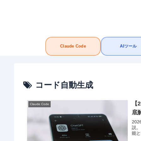
Claude Code
AIツール
コード自動生成
【2
Claude Code
底
20
説。
能と