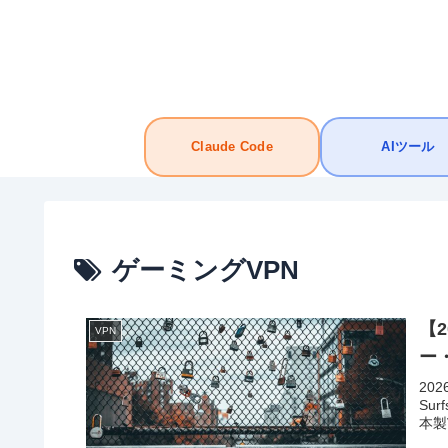
Claude Code
AIツール
ゲーミングVPN
【
VPN
ー
20
Su
本製