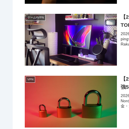
【
ゲーム×VPN
T
20
pi
Ra
【
VPN
強
20
Nor
金・