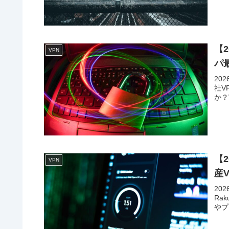
【2
VPN
パ
20
社V
か？
【
VPN
産
20
Ra
やプ