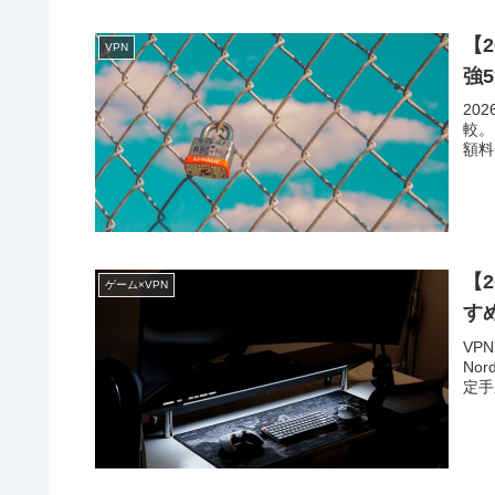
【
VPN
強
20
較。N
額料
【
ゲーム×VPN
す
VP
Nor
定手