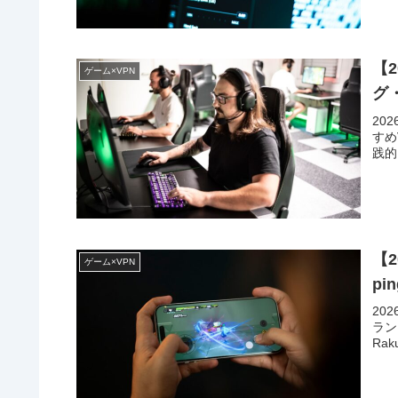
【2
ゲーム×VPN
グ
20
すめ
践的
【2
ゲーム×VPN
p
20
ラン
Ra