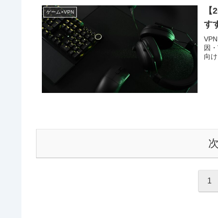
【
ゲーム×VPN
す
VP
因・
向け
1