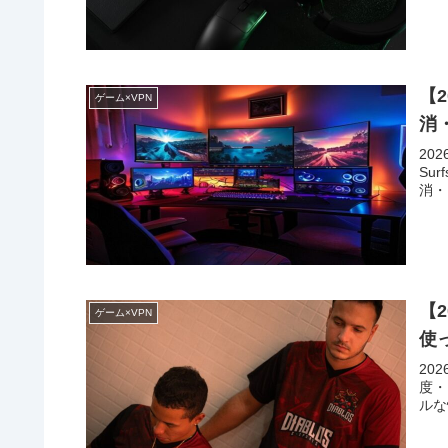
【2
ゲーム×VPN
消
20
Su
消・
【2
ゲーム×VPN
使
20
度・
ルな