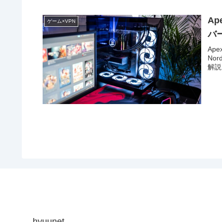
Ap
ゲーム×VPN
バ
Ap
No
解説
hyuunet