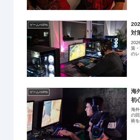
20
ゲーム×VPN
対
20
策・
のレ
海
ゲーム×VPN
初
海外
の回
術を