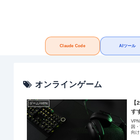
Claude Code
AIツール
オンラインゲーム
【
ゲーム×VPN
す
VP
因・
向け