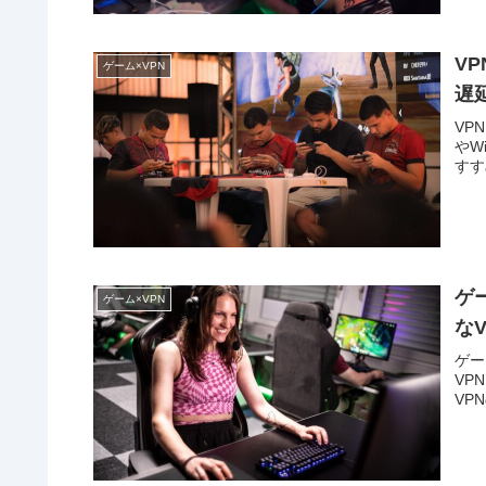
V
ゲーム×VPN
遅
VP
やW
すす
ゲ
ゲーム×VPN
な
ゲー
VP
VP