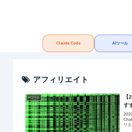
Claude Code
AIツール
アフィリエイト
【
AIツール
す
20
Ch
リエ