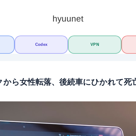
hyuunet
Codex
VPN
イクから女性転落、後続車にひかれて死