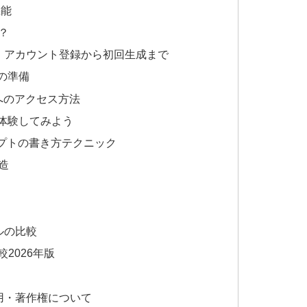
機能
？
AIの始め方｜アカウント登録から初回生成まで
ントの準備
atorへのアクセス方法
を体験してみよう
プトの書き方テクニック
造
ツールの比較
2026年版
の商用利用・著作権について