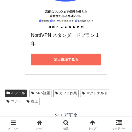
NordVPN スタンダードプラン 1
年
楽天市場で見る
AIツール
SNS話題
カフェ作業
マクドナルド
マナー
炎上
シェアする
X
Facebook
はてブ
メニュー
ホーム
検索
トップ
サイドバー