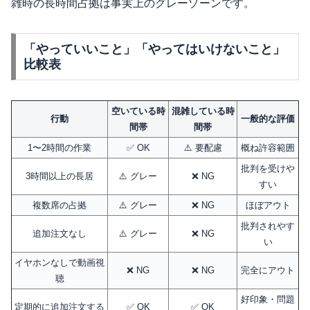
雑時の長時間占拠は事実上のグレーゾーンです。
「やっていいこと」「やってはいけないこと」
比較表
空いている時
混雑している時
行動
一般的な評価
間帯
間帯
1〜2時間の作業
✅ OK
⚠️ 要配慮
概ね許容範囲
批判を受けや
3時間以上の長居
⚠️ グレー
❌ NG
すい
複数席の占拠
⚠️ グレー
❌ NG
ほぼアウト
批判されやす
追加注文なし
⚠️ グレー
❌ NG
い
イヤホンなしで動画視
❌ NG
❌ NG
完全にアウト
聴
好印象・問題
定期的に追加注文する
✅ OK
✅ OK