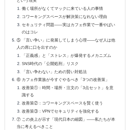
という現実
働く場所がなくてマックに来ている人の事情
コワーキングスペースが解決策になれない理由
セキュリティ問題——実はカフェ作業で一番やばい
のはコレ
⑤ 「言い争い」に発展してしまう心理——なぜ人は他
人の席に口を出すのか
「正義感」と「ストレス」が爆発するメカニズム
SNS時代の「公開処刑」リスク
「言い争わない」ための賢い対処法
⑥ カフェ作業族が今すぐやるべき「3つの改善策」
改善策①：時間・場所・注文の「3点セット」を意
識する
改善策②：コワーキングスペースを賢く使う
改善策③：VPNでセキュリティを強化する
⑦ この炎上が示す「現代日本の縮図」——私たちが本
当に考えるべきこと