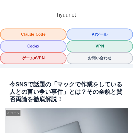
hyuunet
Claude Code
AIツール
Codex
VPN
ゲーム×VPN
お問い合わせ
今SNSで話題の「マックで作業をしている
人との言い争い事件」とは？その全貌と賛
否両論を徹底解説！
AIツール