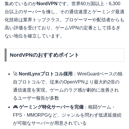
集めているのが
NordVPN
です。世界60カ国以上・6,300
台以上のサーバーを擁し、その通信速度とゲーミング最適
化技術は業界トップクラス。プロゲーマーや配信者からも
高い評価を受けており、ゲームVPNの定番として揺るぎ
ない地位を確立しています。
NordVPNのおすすめポイント
🚀
NordLynxプロトコル採用
：WireGuardベースの独
自プロトコルで、従来のOpenVPNより最大約2倍の
通信速度を実現。ゲームのラグ感が劇的に改善され
るユーザー報告が多数
🎮
ゲーミング特化サーバーを完備
：格闘ゲーム・
FPS・MMORPGなど、ジャンルを問わず低遅延接続
が可能なサーバーが用意されている