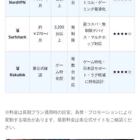
NordVPN
台
トコル・ゲー
月
上
ミング最適化
超コスパ・無
約
3,200
無
🥈
制限デバイ
￥270〜/
台以
制
★★★★☆
Surfshark
ス・マルチホ
月
上
限
ップ対応
複
ゲーム特化・
ゲー
数
🥉
要公式確
日本語サポー
ム特
台
★★★★☆
Rakulink
認
ト・ラグ軽減
化型
対
に特化設計
応
※料金は長期プラン適用時の目安。為替・プロモーションにより
変動する場合があります。最新料金は各公式サイトをご確認くだ
さい。