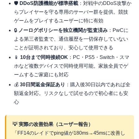
🛡️
DDoS防護機能が標準搭載
：対戦中のDDoS攻撃か
らプレイヤーを守る専用のサーバー群を提供。競技
ゲームをプレイするユーザーに特に有効
🔒
ノーログポリシーを独立機関が監査済み
：PwCに
よる第三者監査で、通信履歴を一切保存していない
ことが証明されており、安心して使用できる
📱
10台まで同時接続OK
：PC・PS5・Switch・スマ
ホなど複数デバイスで同時使用可能。家族全員でゲ
ームするご家庭にも対応
💰
30日間返金保証あり
：購入後30日以内であれば全
額返金対応。リスクなしで試せるので初心者にも安
心
💡 実際の改善効果（ユーザー報告）
「FF14のレイドでping値が180ms→45msに改善し