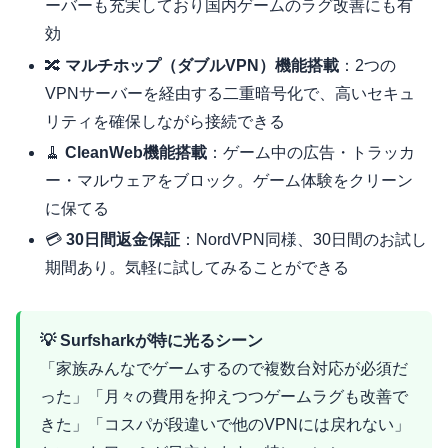
ーバーも充実しており国内ゲームのラグ改善にも有
効
🔀
マルチホップ（ダブルVPN）機能搭載
：2つの
VPNサーバーを経由する二重暗号化で、高いセキュ
リティを確保しながら接続できる
🧹
CleanWeb機能搭載
：ゲーム中の広告・トラッカ
ー・マルウェアをブロック。ゲーム体験をクリーン
に保てる
💳
30日間返金保証
：NordVPN同様、30日間のお試し
期間あり。気軽に試してみることができる
💡 Surfsharkが特に光るシーン
「家族みんなでゲームするので複数台対応が必須だ
った」「月々の費用を抑えつつゲームラグも改善で
きた」「コスパが段違いで他のVPNには戻れない」