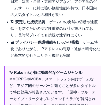
日本・韓国・台湾・東南アジアなど、アジア圏のゲ
ームサーバーに特に強い接続性能を持つ。日本国内
の人気タイトルとの相性が良い
📶
安定した接続品質
：ゲーム中の突然の切断や速度
低下を防ぐための安定性重視の設計が施されてお
り、長時間プレイでも接続が途切れにくい
🔐
プライバシー保護機能もしっかり搭載
：ゲーム特
化でありながら、IPアドレスの隠蔽・通信の暗号化な
ど基本的なセキュリティ機能も完備
💡 Rakulinkが特に効果的なゲームジャンル
MMORPGやMOBA、スマートフォン向けゲームな
ど、アジア圏のサーバーに繋ぐことが多いタイトル
で特に効果が報告されています。「原神・ブルーア
ーカイブ・リーグオブレジェンドのラグが解消され