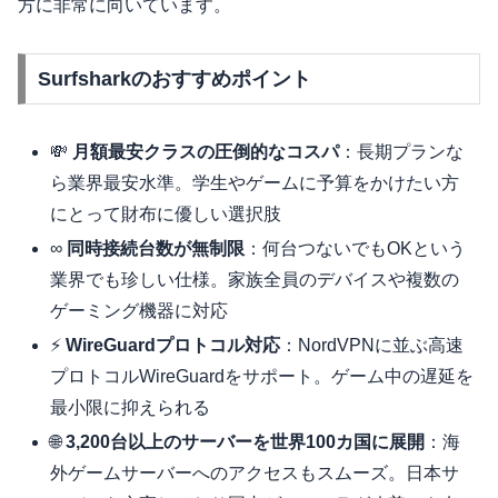
方に非常に向いています。
Surfsharkのおすすめポイント
💸
月額最安クラスの圧倒的なコスパ
：長期プランな
ら業界最安水準。学生やゲームに予算をかけたい方
にとって財布に優しい選択肢
∞
同時接続台数が無制限
：何台つないでもOKという
業界でも珍しい仕様。家族全員のデバイスや複数の
ゲーミング機器に対応
⚡
WireGuardプロトコル対応
：NordVPNに並ぶ高速
プロトコルWireGuardをサポート。ゲーム中の遅延を
最小限に抑えられる
🌐
3,200台以上のサーバーを世界100カ国に展開
：海
外ゲームサーバーへのアクセスもスムーズ。日本サ