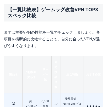
【一覧比較表】ゲームラグ改善VPN TOP3
スペック比較
まずは主要VPNの性能を一覧でチェックしましょう。各
項目を横断的に比較することで、自分に合ったVPNが選
びやすくなります。
同
時
サー
月額料金
接
製品名
バー
主な特徴
おすすめ度
（最安）
続
数
台
数
業界最速・
約
6,300
🥇
10
NordLynxプロ
￥530〜/
台以
★★★★★