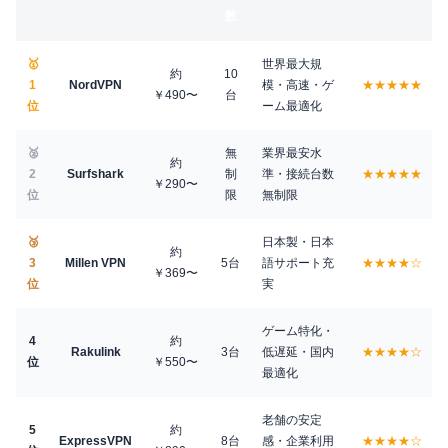
数
🥇
世界最大規
約
10
1
NordVPN
模・高速・ゲ
★★★★★
￥490〜
台
位
ーム最適化
🥈
無
業界最安水
約
2
Surfshark
制
準・接続台数
★★★★★
￥290〜
位
限
無制限
🥉
日本製・日本
約
3
Millen VPN
5台
語サポート充
★★★★☆
￥369〜
位
実
ゲーム特化・
4
約
Rakulink
3台
低遅延・国内
★★★★☆
位
￥550〜
最適化
老舗の安定
5
約
ExpressVPN
8台
感・企業利用
★★★★☆