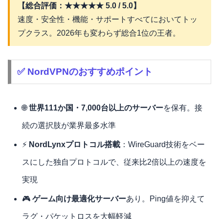
【総合評価：★★★★★ 5.0 / 5.0】
速度・安全性・機能・サポートすべてにおいてトッ
プクラス。2026年も変わらず総合1位の王者。
✅ NordVPNのおすすめポイント
🌐
世界111か国・7,000台以上のサーバー
を保有。接
続の選択肢が業界最多水準
⚡
NordLynxプロトコル搭載
：WireGuard技術をベー
スにした独自プロトコルで、従来比2倍以上の速度を
実現
🎮
ゲーム向け最適化サーバー
あり。Ping値を抑えて
ラグ・パケットロスを大幅軽減