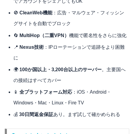
でアカウントをシェアしてもOK
🚫
CleanWeb機能
：広告・マルウェア・フィッシン
グサイトを自動でブロック
🔄
MultiHop（二重VPN）
機能で匿名性をさらに強化
📍
Nexus技術
：IPローテーションで追跡をより困難
に
🌍
100か国以上・3,200台以上のサーバー
。主要国へ
の接続はすべてカバー
📱
全プラットフォーム対応
：iOS・Android・
Windows・Mac・Linux・Fire TV
💰
30日間返金保証
あり。まず試して確かめられる