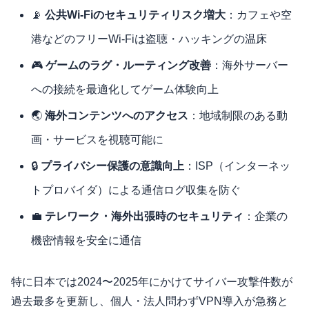
📡
公共Wi-Fiのセキュリティリスク増大
：カフェや空
港などのフリーWi-Fiは盗聴・ハッキングの温床
🎮
ゲームのラグ・ルーティング改善
：海外サーバー
への接続を最適化してゲーム体験向上
🌏
海外コンテンツへのアクセス
：地域制限のある動
画・サービスを視聴可能に
🔒
プライバシー保護の意識向上
：ISP（インターネッ
トプロバイダ）による通信ログ収集を防ぐ
💼
テレワーク・海外出張時のセキュリティ
：企業の
機密情報を安全に通信
特に日本では2024〜2025年にかけてサイバー攻撃件数が
過去最多を更新し、個人・法人問わずVPN導入が急務と