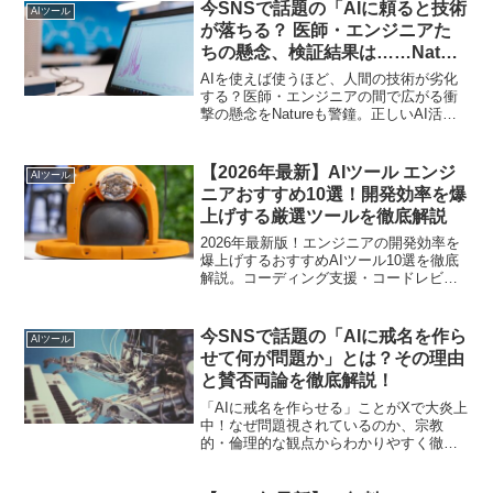
今SNSで話題の「AIに頼ると技術
AIツール
が落ちる？ 医師・エンジニアた
ちの懸念、検証結果は……Nature
も警鐘」とは？その理由と使い方
AIを使えば使うほど、人間の技術が劣化
を徹底解説！
する？医師・エンジニアの間で広がる衝
撃の懸念をNatureも警鐘。正しいAI活用
法とその真実を徹底解説します。
【2026年最新】AIツール エンジ
AIツール
ニアおすすめ10選！開発効率を爆
上げする厳選ツールを徹底解説
2026年最新版！エンジニアの開発効率を
爆上げするおすすめAIツール10選を徹底
解説。コーディング支援・コードレビュ
ー・インフラ構築・ドキュメント生成ま
で、現場で使える厳選ツールをジャンル
別に紹介します。
今SNSで話題の「AIに戒名を作ら
AIツール
せて何が問題か」とは？その理由
と賛否両論を徹底解説！
「AIに戒名を作らせる」ことがXで大炎上
中！なぜ問題視されているのか、宗教
的・倫理的な観点からわかりやすく徹底
解説。知らないと損する"AIと葬儀文
化"の最前線をお届けします。