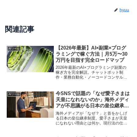
hyuu
関連記事
【2026年最新】AI×副業×プログ
AIツール
ラミングで稼ぐ方法｜月5万〜30
万円を目指す完全ロードマップ
2026年最新のAI×プログラミング副業の
稼ぎ方を完全解説。チャットボット制
作・業務自動化・ノーコードコンサルな
ど具体的な仕事5選と、3ヶ月で収益化す
る実践ロードマップを紹介します。
今SNSで話題の「なぜ愛子さまは
AIツール
天皇になれないのか」海外メディ
アが不思議がる日本の皇位継承制
度とは？その背景と論点を徹底解
海外メディアが「なぜ？」と首をかしげ
説！
る日本の皇位継承制度。愛子さまが天皇
になれない理由とは何か。現行法の仕組
みから世界との比較、議論の最前線まで
徹底解説します。