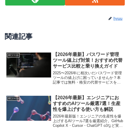
hyuu
関連記事
【2026年最新】パスワード管理
AIツール
ツール値上げ対策！おすすめ代替
サービス比較と乗り換えガイド
2025〜2026年に相次いだパスワード管理
ツールの値上げに困っていませんか？本
記事では無料・格安の代替サービスを徹
底比較し、安全な乗り換え手順も解説し
ます。
【2026年最新】エンジニアにお
AIツール
すすめのAIツール厳選7選！生産
性を爆上げする使い方も解説
2026年最新版！エンジニアの生産性を爆
上げするAIツール7選を厳選紹介。GitHub
Copilot X・Cursor・ChatGPT o3など実践