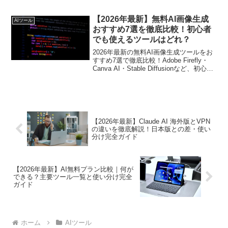
の真実・知らないと損する対策まで徹底
解説します。
【2026年最新】無料AI画像生成
AIツール
おすすめ7選を徹底比較！初心者
でも使えるツールはどれ？
2026年最新の無料AI画像生成ツールをお
すすめ7選で徹底比較！Adobe Firefly・
Canva AI・Stable Diffusionなど、初心者
から上級者まで用途別に最適なツールを
詳しく解説します。
【2026年最新】Claude AI 海外版とVPN
の違いを徹底解説！日本版との差・使い
分け完全ガイド
【2026年最新】AI無料プラン比較｜何が
できる？主要ツール一覧と使い分け完全
ガイド
ホーム
AIツール