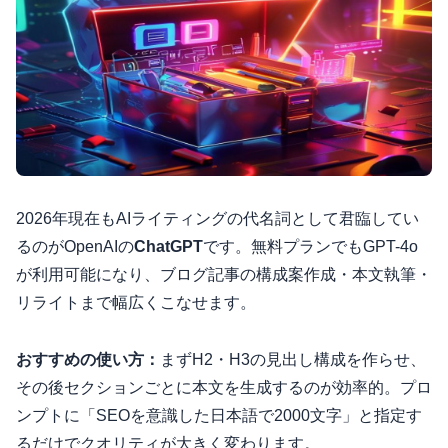
2026年現在もAIライティングの代名詞として君臨してい
るのがOpenAIの
ChatGPT
です。無料プランでもGPT-4o
が利用可能になり、ブログ記事の構成案作成・本文執筆・
リライトまで幅広くこなせます。
おすすめの使い方：
まずH2・H3の見出し構成を作らせ、
その後セクションごとに本文を生成するのが効率的。プロ
ンプトに「SEOを意識した日本語で2000文字」と指定す
るだけでクオリティが大きく変わります。