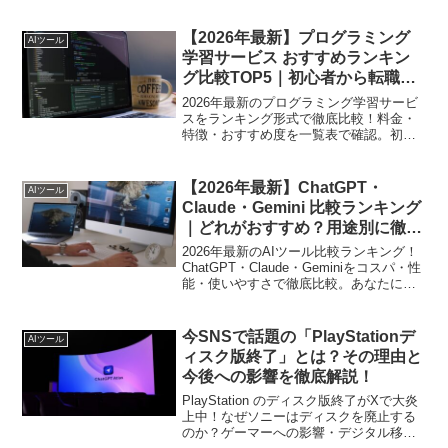
的な活用法とセキュアな開発環境の整え
方も解説します。
【2026年最新】プログラミング
AIツール
学習サービス おすすめランキン
グ比較TOP5｜初心者から転職志
望まで徹底解説
2026年最新のプログラミング学習サービ
スをランキング形式で徹底比較！料金・
特徴・おすすめ度を一覧表で確認。初心
者から転職志望まで目的別に最適なサー
ビスを解説します。
【2026年最新】ChatGPT・
AIツール
Claude・Gemini 比較ランキング
｜どれがおすすめ？用途別に徹底
解説
2026年最新のAIツール比較ランキング！
ChatGPT・Claude・Geminiをコスパ・性
能・使いやすさで徹底比較。あなたにぴ
ったりのAIがわかります。
今SNSで話題の「PlayStationデ
AIツール
ィスク版終了」とは？その理由と
今後への影響を徹底解説！
PlayStation のディスク版終了がXで大炎
上中！なぜソニーはディスクを廃止する
のか？ゲーマーへの影響・デジタル移行