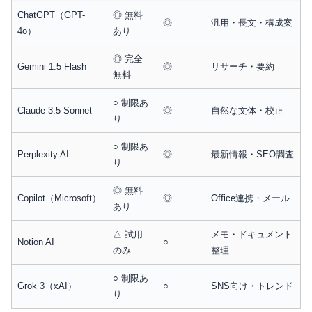
ChatGPT（GPT-
◎ 無料
◎
汎用・長文・構成案
4o）
あり
◎ 完全
Gemini 1.5 Flash
◎
リサーチ・要約
無料
○ 制限あ
Claude 3.5 Sonnet
◎
自然な文体・校正
り
○ 制限あ
Perplexity AI
◎
最新情報・SEO調査
り
◎ 無料
Copilot（Microsoft）
◎
Office連携・メール
あり
△ 試用
メモ・ドキュメント
Notion AI
○
のみ
整理
○ 制限あ
Grok 3（xAI）
○
SNS向け・トレンド
り