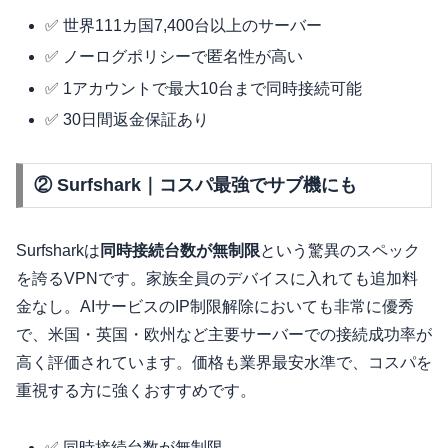
✅ 世界111カ国7,400台以上のサーバー
✅ ノーログポリシーで匿名性が高い
✅ 1アカウントで最大10台まで同時接続可能
✅ 30日間返金保証あり
② Surfshark｜コスパ最強でサブ機にも
Surfsharkは
同時接続台数が無制限
という驚異のスペック
を誇るVPNです。家族全員のデバイスに入れても追加料
金なし。AIサービスのIP制限解除においても非常に優秀
で、米国・英国・欧州など主要サーバーでの接続成功率が
高く評価されています。価格も業界最安水準で、コスパを
重視する方に強くおすすめです。
✅ 同時接続台数が無制限