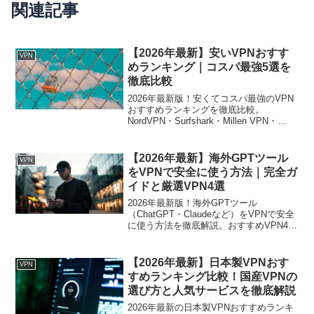
関連記事
【2026年最新】安いVPNおすす
VPN
めランキング｜コスパ最強5選を
徹底比較
2026年最新版！安くてコスパ最強のVPN
おすすめランキングを徹底比較。
NordVPN・Surfshark・Millen VPN・
Rakulinkなど人気サービスの月額料金・
速度・使いやすさを詳しく解説します。
【2026年最新】海外GPTツール
VPN
をVPNで安全に使う方法｜完全ガ
イドと厳選VPN4選
2026年最新版！海外GPTツール
（ChatGPT・Claudeなど）をVPNで安全
に使う方法を徹底解説。おすすめVPN4選
の比較や初心者向けの接続手順も紹介し
ます。
【2026年最新】日本製VPNおす
VPN
すめランキング比較！国産VPNの
選び方と人気サービスを徹底解説
2026年最新の日本製VPNおすすめランキ