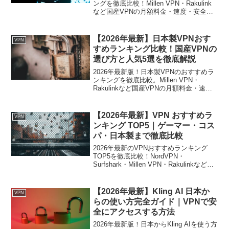
ングを徹底比較！Millen VPN・Rakulink
など国産VPNの月額料金・速度・安全性
を詳しく解説。ゲーマーやプライバシー
重視の方に最適な1本が見つかります。
【2026年最新】日本製VPNおす
VPN
すめランキング比較！国産VPNの
選び方と人気5選を徹底解説
2026年最新版！日本製VPNのおすすめラ
ンキングを徹底比較。Millen VPN・
Rakulinkなど国産VPNの月額料金・速
度・安全性を比較表付きで解説。ゲーマ
ーやプライバシー重視の方必見。
【2026年最新】VPN おすすめラ
VPN
ンキング TOP5｜ゲーマー・コス
パ・日本製まで徹底比較
2026年最新のVPNおすすめランキング
TOP5を徹底比較！NordVPN・
Surfshark・Millen VPN・Rakulinkなど、
ゲーマー向け・コスパ重視・日本製VPN
を分かりやすく解説します。
【2026年最新】Kling AI 日本か
VPN
らの使い方完全ガイド｜VPNで安
全にアクセスする方法
2026年最新版！日本からKling AIを使う方