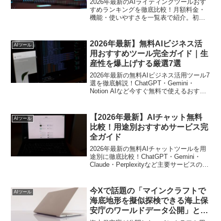
2026年最新のAIライティングツールおす
すめランキングを徹底比較！月額料金・
機能・使いやすさを一覧表で紹介。初心
者からプロまで最適なツール選びをサポ
ートします。
2026年最新】無料AIビジネス活
AIツール
用おすすめツール完全ガイド｜生
産性を爆上げする厳選7選
2026年最新の無料AIビジネス活用ツール7
選を徹底解説！ChatGPT・Gemini・
Notion AIなど今すぐ無料で使えるおすす
めツールと実践テクニックをわかりやす
く紹介します。
【2026年最新】AIチャット無料
AIツール
比較！用途別おすすめサービス完
全ガイド
2026年最新の無料AIチャットツールを用
途別に徹底比較！ChatGPT・Gemini・
Claude・Perplexityなど主要サービスの特
徴と使い分けを実践的に解説します。
今Xで話題の「マインクラフトで
AIツール
海底地形を擬似探検できる海上保
安庁のワールドデータ公開」と
は？その理由と使い方を徹底解