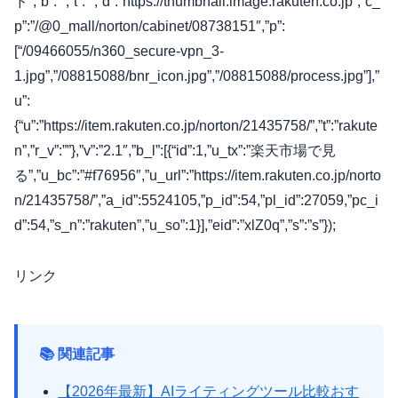
ド”,”b”:””,”t”:””,”d”:”https://thumbnail.image.rakuten.co.jp”,”c_
p”:”/@0_mall/norton/cabinet/08738151″,”p”:
[“/09466055/n360_secure-vpn_3-
1.jpg”,”/08815088/bnr_icon.jpg”,”/08815088/process.jpg”],”
u”:
{“u”:”https://item.rakuten.co.jp/norton/21435758/”,”t”:”rakute
n”,”r_v”:””},”v”:”2.1″,”b_l”:[{“id”:1,”u_tx”:”楽天市場で見
る”,”u_bc”:”#f76956″,”u_url”:”https://item.rakuten.co.jp/norto
n/21435758/”,”a_id”:5524105,”p_id”:54,”pl_id”:27059,”pc_i
d”:54,”s_n”:”rakuten”,”u_so”:1}],”eid”:”xlZ0q”,”s”:”s”});
リンク
📚 関連記事
【2026年最新】AIライティングツール比較おす