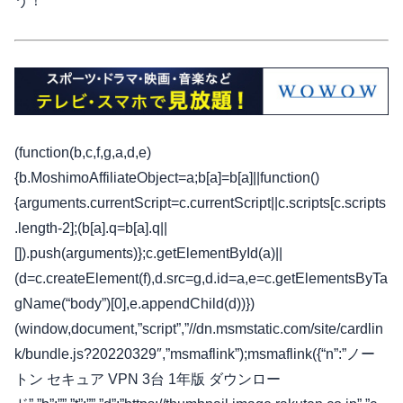
う！
(function(b,c,f,g,a,d,e)
{b.MoshimoAffiliateObject=a;b[a]=b[a]||function()
{arguments.currentScript=c.currentScript||c.scripts[c.scripts
.length-2];(b[a].q=b[a].q||
[]).push(arguments)};c.getElementById(a)||
(d=c.createElement(f),d.src=g,d.id=a,e=c.getElementsByTa
gName(“body”)[0],e.appendChild(d))})
(window,document,”script”,”//dn.msmstatic.com/site/cardlin
k/bundle.js?20220329″,”msmaflink”);msmaflink({“n”:”ノー
トン セキュア VPN 3台 1年版 ダウンロー