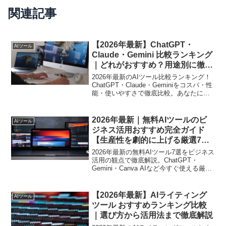
関連記事
【2026年最新】ChatGPT・
AIツール
Claude・Gemini 比較ランキング
｜どれがおすすめ？用途別に徹底
解説
2026年最新のAIツール比較ランキング！
ChatGPT・Claude・Geminiをコスパ・性
能・使いやすさで徹底比較。あなたにぴ
ったりのAIがわかります。
2026年最新｜無料AIツールのビ
AIツール
ジネス活用おすすめ完全ガイド
【生産性を劇的に上げる厳選7
選】
2026年最新の無料AIツール7選をビジネス
活用の観点で徹底解説。ChatGPT・
Gemini・Canva AIなど今すぐ使える厳選
ツールの具体的な活用法とセキュリティ
対策も紹介します。
【2026年最新】AIライティング
AIツール
ツール おすすめランキング比較
｜選び方から活用法まで徹底解説