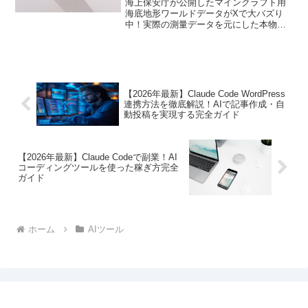
海上保安庁が公開したマインクラフト用
説！
海底地形ワールドデータがXで大バズり
中！実際の測量データを元にした本物の
海底をゲームで探検できる驚きのコンテ
ンツを徹底解説します。
【2026年最新】Claude Code WordPress
連携方法を徹底解説！AIで記事作成・自
動投稿を実現する完全ガイド
【2026年最新】Claude Codeで副業！AI
コーディングツールを使った稼ぎ方完全
ガイド
ホーム
AIツール