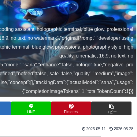
oding assistant, holographic terminal, blue glow, professional
 16:9, no text, no watermark","originalPrompt":"developer using
phic terminal, blue glow, professional photography style, high
quality, cinematic, 16:9, no text, no
5,"model":"sana","enhance":false,"nologo":true,"negative_pro
efined","nofeed":false,"safe":false,"quality":"medium","image":
alse,"concept":[],"trackingData":{"actualModel":"sana","usage":
{"completionImageTokens":1,"totalTokenCount":1}}}
LINE
Pinterest
コピー
2026.05.11
2026.05.28