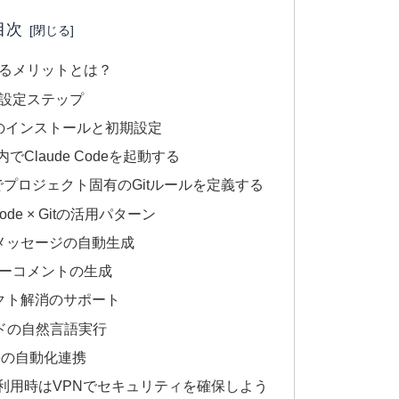
目次
携させるメリットとは？
基本設定ステップ
odeのインストールと初期設定
でClaude Codeを起動する
dでプロジェクト固有のGitルールを定義する
de × Gitの活用パターン
メッセージの自動生成
ューコメントの生成
クト解消のサポート
ンドの自然言語実行
Codeの自動化連携
利用時はVPNでセキュリティを確保しよう