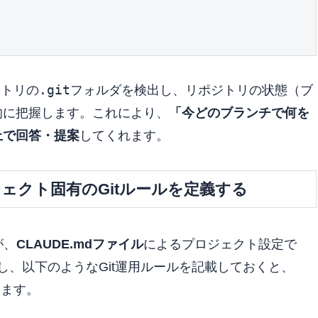
.git
クトリの
フォルダを検出し、リポジトリの状態（ブ
的に把握します。これにより、
「今どのブランチで何を
上で回答・提案
してくれます。
ロジェクト固有のGitルールを定義する
が、
CLAUDE.mdファイル
によるプロジェクト設定で
し、以下のようなGit運用ルールを記載しておくと、
います。