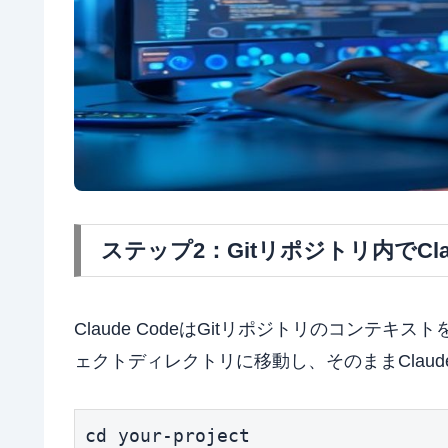
ステップ2：Gitリポジトリ内でCla
Claude CodeはGitリポジトリのコン
ェクトディレクトリに移動し、そのままClaude
cd your-project
