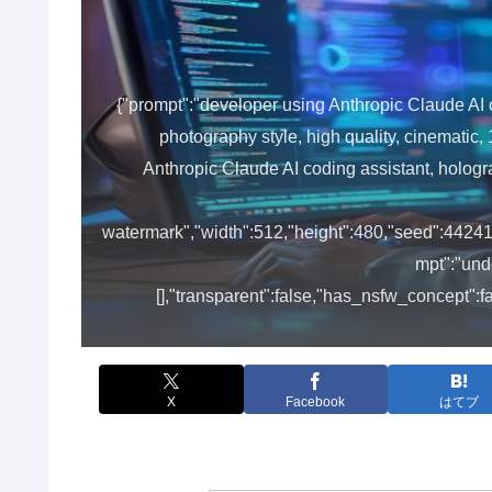
{"prompt":"developer using Anthropic Claude AI c
photography style, high quality, cinematic,
Anthropic Claude AI coding assistant, hologra
watermark","width":512,"height":480,"seed":44241
mpt":"und
[],"transparent":false,"has_nsfw_concept":f
X
Facebook
はてブ