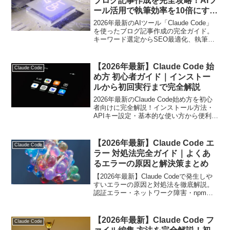
ブログ記事作成を完全攻略！AIツ
ール活用で執筆効率を10倍にする
方法
2026年最新のAIツール「Claude Code」
を使ったブログ記事作成の完全ガイド。
キーワード選定からSEO最適化、執筆効
率を10倍にする実践テクニックまでわか
りやすく解説します。
【2026年最新】Claude Code 始
Claude Code
め方 初心者ガイド｜インストー
ルから初回実行まで完全解説
2026年最新のClaude Code始め方を初心
者向けに完全解説！インストール方法・
APIキー設定・基本的な使い方から便利な
活用術・よくあるトラブル対処法まで網
羅したガイドです。
【2026年最新】Claude Code エ
Claude Code
ラー 対処法完全ガイド｜よくあ
るエラーの原因と解決策まとめ
【2026年最新】Claude Codeで発生しや
すいエラーの原因と対処法を徹底解説。
認証エラー・ネットワーク障害・npm環
境問題・レート制限など、実践的な解決
策をわかりやすくまとめました。
【2026年最新】Claude Code フ
Claude Code